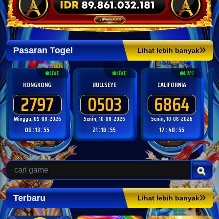
Pasaran Togel
Lihat lebih banyak
LIVE
LIVE
LIVE
HONGKONG
BULLSEYE
CALIFORNIA
2797
0503
6864
Minggu, 09-08-2026
Senin, 10-08-2026
Senin, 10-08-2026
M
08 : 13 : 53
21 : 18 : 53
17 : 48 : 53
Terbaru
Lihat lebih banyak