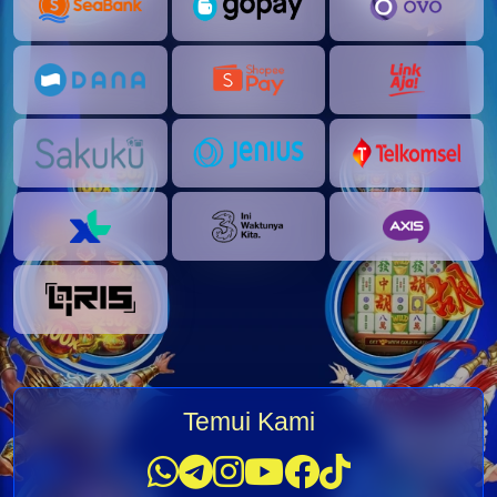
Temui Kami