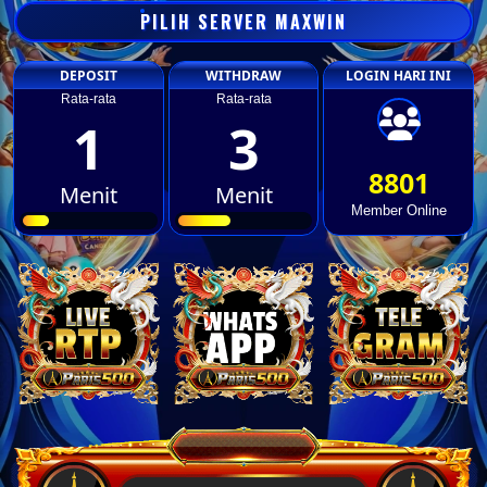
PILIH SERVER MAXWIN
DEPOSIT
WITHDRAW
LOGIN HARI INI
Rata-rata
Rata-rata
1
3
8801
Menit
Menit
Member Online