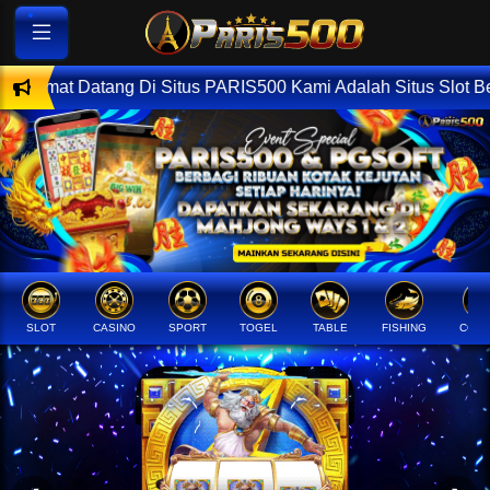
atang Di Situs PARIS500 Kami Adalah Situs Slot Bet Hanya 10
CASINO
SPORT
TOGEL
TABLE
FISHING
COCK F.
ARC