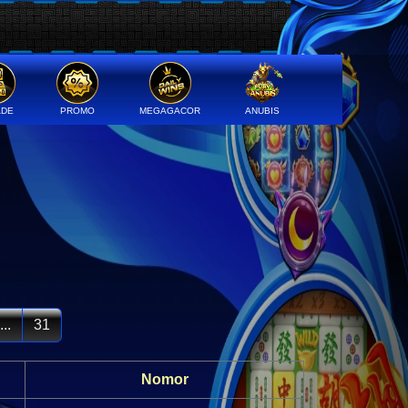
ADE
PROMO
MEGAGACOR
ANUBIS
...
31
Nomor