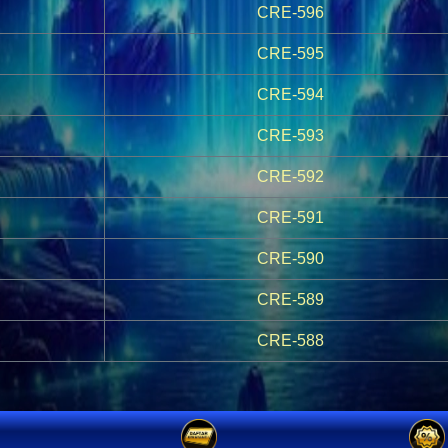
CRE-596
CRE-595
CRE-594
CRE-593
CRE-592
CRE-591
CRE-590
CRE-589
CRE-588