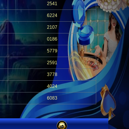
2541
6224
2107
0186
5779
2591
3778
4024
6083