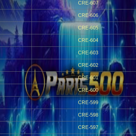
CRE-607
CRE-606
CRE-605
CRE-604
CRE-603
CRE-602
CRE-601
CRE-600
CRE-599
CRE-598
CRE-597