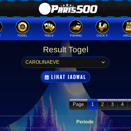
T
TOGEL
TABLE
FISHING
COCK F.
ARC
Result Togel
LIHAT JADWAL
Page
1
2
3
4
Periode