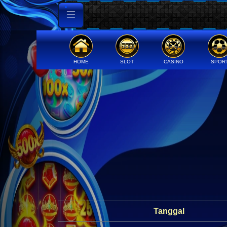
HOME
SLOT
CASINO
SPOR
Tanggal