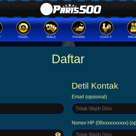
T
TOGEL
TABLE
FISHING
COCK F.
ARC
Daftar
Detil Kontak
Email (opsional)
Nomor HP (08xxxxxxxxxx) (op