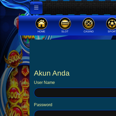
HOME
SLOT
CASINO
SPOR
Akun Anda
User Name
Password