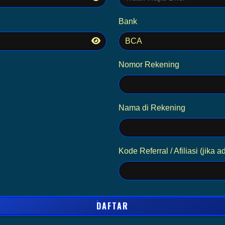
Bank
Nomor Rekening
Nama di Rekening
Kode Referral / Afiliasi (jika a
DAFTAR