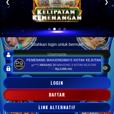
❮
❯
Silahkan login untuk bermain
PEMENANG MAHJONGWAYS KOTAK KEJUTAN
go***2
MENANG DI
MAHJONG II KOTAK KEJUTAN
Rp.3.000.000
LOGIN
DAFTAR
LINK ALTERNATIF